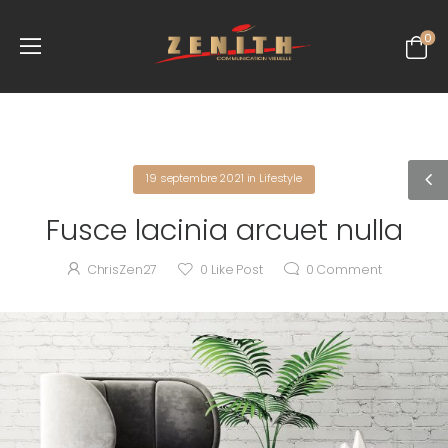
0
19 septembre 2021
in
Lifestyle
Fusce lacinia arcuet nulla
ChrisZen27
0
Like Post
0
Comment