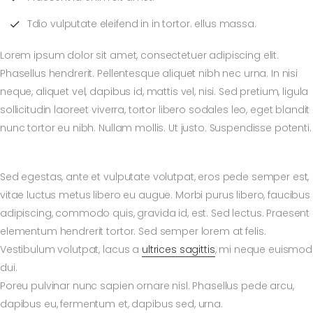
Tdio vulputate eleifend in in tortor. ellus massa.
Lorem ipsum dolor sit amet, consectetuer adipiscing elit.
Phasellus hendrerit. Pellentesque aliquet nibh nec urna. In nisi
neque, aliquet vel, dapibus id, mattis vel, nisi. Sed pretium, ligula
sollicitudin laoreet viverra, tortor libero sodales leo, eget blandit
nunc tortor eu nibh. Nullam mollis. Ut justo. Suspendisse potenti.
Sed egestas, ante et vulputate volutpat, eros pede semper est,
vitae luctus metus libero eu augue. Morbi purus libero, faucibus
adipiscing, commodo quis, gravida id, est. Sed lectus. Praesent
elementum hendrerit tortor. Sed semper lorem at felis.
Vestibulum volutpat, lacus a
ultrices sagittis
, mi neque euismod
dui.
Poreu pulvinar nunc sapien ornare nisl. Phasellus pede arcu,
dapibus eu, fermentum et, dapibus sed, urna.