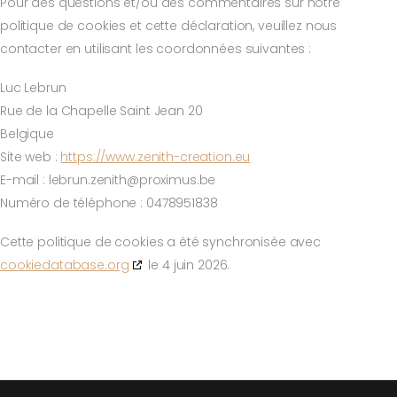
Pour des questions et/ou des commentaires sur notre
politique de cookies et cette déclaration, veuillez nous
contacter en utilisant les coordonnées suivantes :
Luc Lebrun
Rue de la Chapelle Saint Jean 20
Belgique
Site web :
https://www.zenith-creation.eu
E-mail :
lebrun.zenith@
proximus.be
Numéro de téléphone : 0478951838
Cette politique de cookies a été synchronisée avec
cookiedatabase.org
le 4 juin 2026.