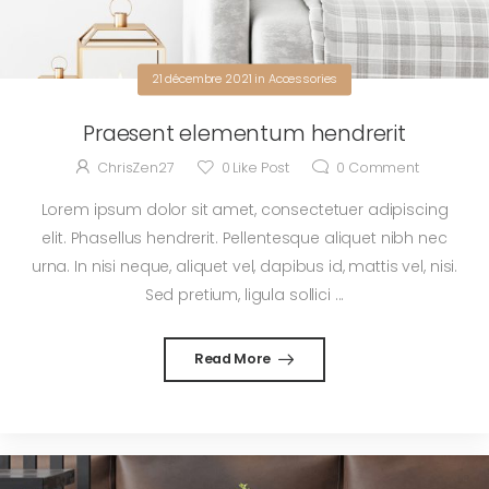
21 décembre 2021
in
Accessories
Praesent elementum hendrerit
ChrisZen27
0
Like Post
0
Comment
Lorem ipsum dolor sit amet, consectetuer adipiscing
elit. Phasellus hendrerit. Pellentesque aliquet nibh nec
urna. In nisi neque, aliquet vel, dapibus id, mattis vel, nisi.
Sed pretium, ligula sollici ...
Read More