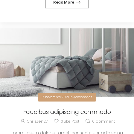
Read More
17 novembre 2021
in
Accessories
Faucibus adipiscing commodo
ChrisZen27
0
Like Post
0
Comment
Lorem ipsum dolor sit amet, consectetuer adipiscing