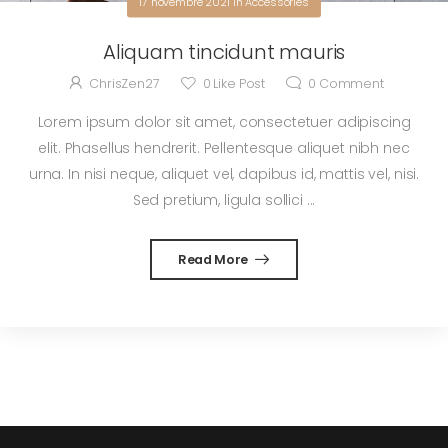
17 novembre 2021
in
Accessories
Aliquam tincidunt mauris
ChrisZen27
0
Like Post
0
Comment
Lorem ipsum dolor sit amet, consectetuer adipiscing
elit. Phasellus hendrerit. Pellentesque aliquet nibh nec
urna. In nisi neque, aliquet vel, dapibus id, mattis vel, nisi.
Sed pretium, ligula sollici ...
Read More