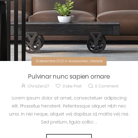
21 décembre 2021
in
Accessories
,
Lifestyle
Pulvinar nunc sapien ornare
ChrisZen27
0
Like Post
0
Comment
Lorem ipsum dolor sit amet, consectetuer adipiscing
elit. Phasellus hendrerit. Pellentesque aliquet nibh nec
urna. In nisi neque, aliquet vel, dapibus id, mattis vel, nisi.
Sed pretium, ligula sollici ...