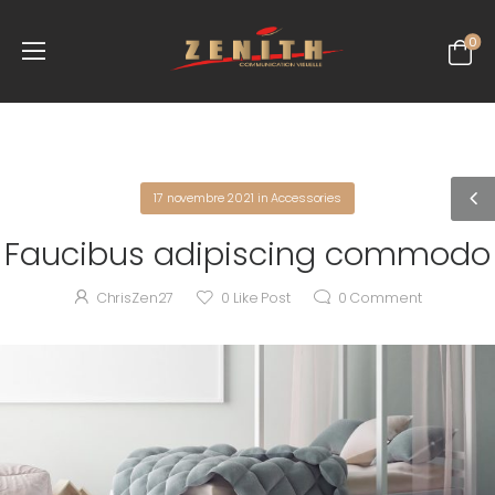
0
17 novembre 2021
in
Accessories
Faucibus adipiscing commodo
ChrisZen27
0
Like Post
0
Comment