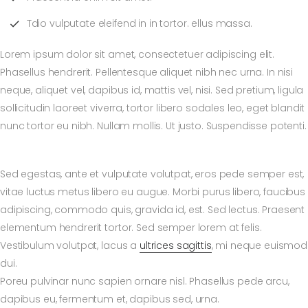
Tdio vulputate eleifend in in tortor. ellus massa.
Lorem ipsum dolor sit amet, consectetuer adipiscing elit.
Phasellus hendrerit. Pellentesque aliquet nibh nec urna. In nisi
neque, aliquet vel, dapibus id, mattis vel, nisi. Sed pretium, ligula
sollicitudin laoreet viverra, tortor libero sodales leo, eget blandit
nunc tortor eu nibh. Nullam mollis. Ut justo. Suspendisse potenti.
Sed egestas, ante et vulputate volutpat, eros pede semper est,
vitae luctus metus libero eu augue. Morbi purus libero, faucibus
adipiscing, commodo quis, gravida id, est. Sed lectus. Praesent
elementum hendrerit tortor. Sed semper lorem at felis.
Vestibulum volutpat, lacus a
ultrices sagittis
, mi neque euismod
dui.
Poreu pulvinar nunc sapien ornare nisl. Phasellus pede arcu,
dapibus eu, fermentum et, dapibus sed, urna.