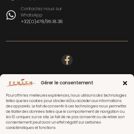
Contactez nous sur
WhatsApp
+32(O)478/95.18.38
Gérer le consentement
Pour offrir les meilleures expériences, nous utilisons des technologies
telles que les cookies pour stocker et/ou accéder aux informations
des appareils. Le fait de consentir à ces technologies nous permettra
de traiter des données telles que le comportement de navigation ou
les ID uniques sur ce site. Le fait de ne pas consentir ou de retirer son
consentement peut avoir un effet négatif sur certaines
caractéristiques et fonctions.