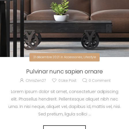
21 décembre 2021
in
Accessories
,
Lifestyle
Pulvinar nunc sapien ornare
ChrisZen27
0
Like Post
0
Comment
Lorem ipsum dolor sit amet, consectetuer adipiscing
elit. Phasellus hendrerit. Pellentesque aliquet nibh nec
urna. In nisi neque, aliquet vel, dapibus id, mattis vel, nisi.
Sed pretium, ligula sollici ...