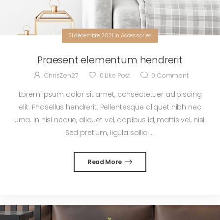
21 décembre 2021
in
Accessories
Praesent elementum hendrerit
ChrisZen27
0
Like Post
0
Comment
Lorem ipsum dolor sit amet, consectetuer adipiscing
elit. Phasellus hendrerit. Pellentesque aliquet nibh nec
urna. In nisi neque, aliquet vel, dapibus id, mattis vel, nisi.
Sed pretium, ligula sollici ...
Read More