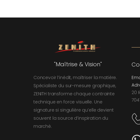
"Maîtrise & Vision"
Co
Ema
Concevoir l’inédit, maîtriser la matière.
Adr
Spécialiste du sur-mesure graphique,
20 
ZENITH transforme chaque contrainte
704
technique en force visuelle. Une
signature si singulière qu’elle devient
souvent la source d’inspiration du
marché.