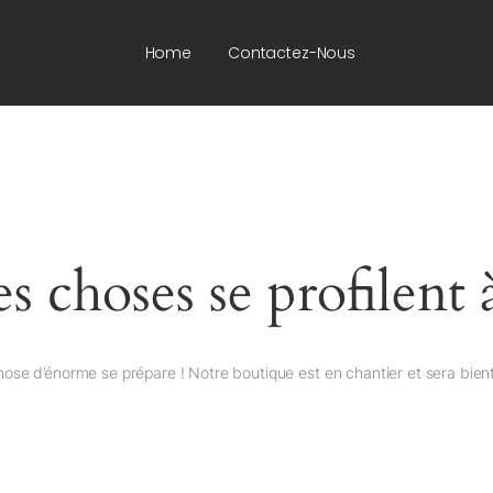
Home
Contactez-Nous
 choses se profilent 
ose d’énorme se prépare ! Notre boutique est en chantier et sera bient