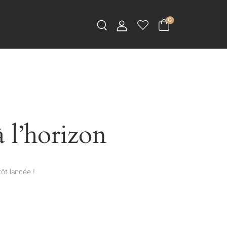
0
à l’horizon
ôt lancée !