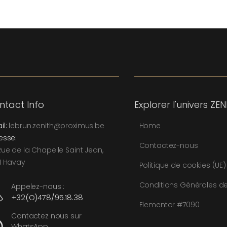
ntact Info
Explorer l'univers ZEN
Home
il:
l
ebrun.zenith@proximus.be
esse:
Contactez-nous
Rue de la Chapelle Saint Jean,
1 Havay
Politique de cookies (UE)
Conditions Générales d
Appelez-nous :
+32(O)478/95.18.38
Elementor #7090
Contactez nous sur
WhatsApp