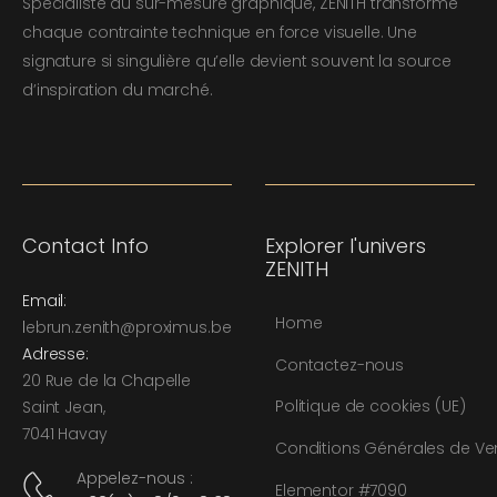
Spécialiste du sur-mesure graphique, ZENITH transforme
chaque contrainte technique en force visuelle. Une
signature si singulière qu’elle devient souvent la source
d’inspiration du marché.
Contact Info
Explorer l'univers
ZENITH
Email:
Home
l
ebrun.zenith@proximus.be
Adresse:
Contactez-nous
20 Rue de la Chapelle
Politique de cookies (UE)
Saint Jean,
7041 Havay
Conditions Générales de Ve
Appelez-nous :
Elementor #7090