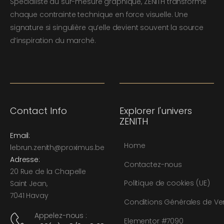
Spécialiste du sur-mesure graphique, ZENITH transforme
chaque contrainte technique en force visuelle. Une
signature si singulière qu’elle devient souvent la source
d’inspiration du marché.
Contact Info
Explorer l'univers
ZENITH
Email:
Home
l
ebrun.zenith@proximus.be
Adresse:
Contactez-nous
20 Rue de la Chapelle
Politique de cookies (UE)
Saint Jean,
7041 Havay
Conditions Générales de Ve
Appelez-nous :
Elementor #7090